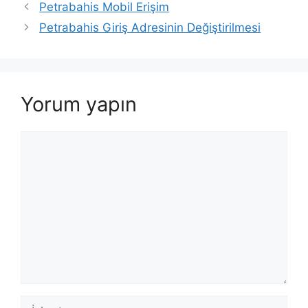
Petrabahis Mobil Erişim
Petrabahis Giriş Adresinin Değiştirilmesi
Yorum yapın
Yorum
İsim