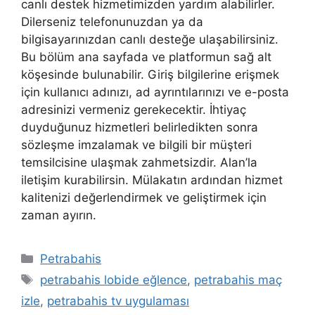
canlı destek hizmetimizden yardım alabilirler.
Dilerseniz telefonunuzdan ya da
bilgisayarınızdan canlı desteğe ulaşabilirsiniz.
Bu bölüm ana sayfada ve platformun sağ alt
köşesinde bulunabilir. Giriş bilgilerine erişmek
için kullanıcı adınızı, ad ayrıntılarınızı ve e-posta
adresinizi vermeniz gerekecektir. İhtiyaç
duyduğunuz hizmetleri belirledikten sonra
sözleşme imzalamak ve bilgili bir müşteri
temsilcisine ulaşmak zahmetsizdir. Alan’la
iletişim kurabilirsin. Mülakatın ardından hizmet
kalitenizi değerlendirmek ve geliştirmek için
zaman ayırın.
Kategoriler
Petrabahis
Etiketler
petrabahis lobide eğlence
,
petrabahis maç
izle
,
petrabahis tv uygulaması