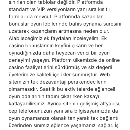
sınırları olan tablolar değildir. Platformda
standart ve VIP versiyonların yanı sıra kısıtlı
formlar da mevcut. Platformda kazanılan
bonuslar oyun lobilerinde bahis oynama süresini
uzatarak kazançların artmasına neden olur.
Alabileceğimiz ek faydaları inceleyelim. Ek
casino bonuslarının keyfini çıkarın ve her
oynadığınızda daha heyecan verici bir oyun
deneyimi yaşayın. Platform ülkemizde de online
casino faaliyetlerini sürdürmüş ve siz değerli
üyelerimize kaliteli içerikler sunmuştur. Web
sitemizin tek dezavantajı perakendecilerin
olmamasıdır. Saatlik bu aktivitelerde eğlenceli
oyun odalarının tadını çıkarırken kasayı
katlayabilirsiniz. Ayrıca sitenin gelişmiş altyapısı,
cep telefonunuzun yanı sıra bilgisayarınızda da
oyun oynamanıza olanak tanıyarak tek bağlantı
üzerinden sınırsız eğlence yaşamanızı sağlar. İş