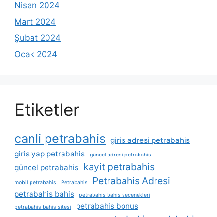
Nisan 2024
Mart 2024
Şubat 2024
Ocak 2024
Etiketler
canli petrabahis
giris adresi petrabahis
giris yap petrabahis
güncel adresi petrabahis
kayit petrabahis
güncel petrabahis
Petrabahis Adresi
mobil petrabahis
Petrabahis
petrabahis bahis
petrabahis bahis seçenekleri
petrabahis bonus
petrabahis bahis sitesi