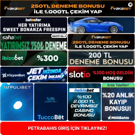
×
PETRABAHIS GİRİŞ İÇİN TIKLAYINIZ!