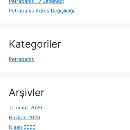
Petrabahis Tv Seçeneği
Petrabahis Adres Değişikliği
Kategoriler
Petrabahis
Arşivler
Temmuz 2026
Haziran 2026
Nisan 2026