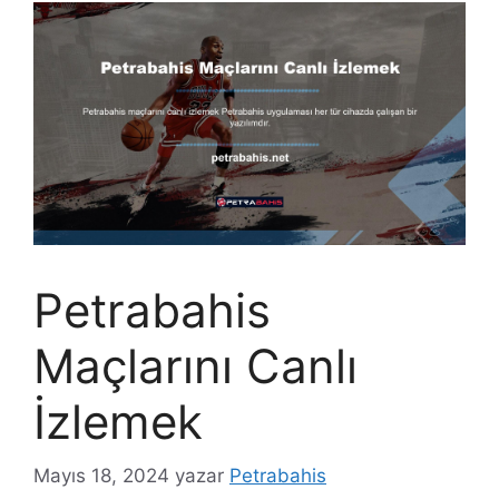
Petrabahis
Maçlarını Canlı
İzlemek
Mayıs 18, 2024
yazar
Petrabahis