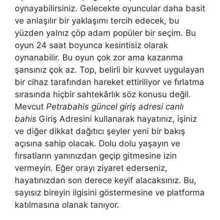
oynayabilirsiniz. Gelecekte oyuncular daha basit
ve anlaşılır bir yaklaşımı tercih edecek, bu
yüzden yalnız çöp adam popüler bir seçim. Bu
oyun 24 saat boyunca kesintisiz olarak
oynanabilir. Bu oyun çok zor ama kazanma
şansınız çok az. Top, belirli bir kuvvet uygulayan
bir cihaz tarafından hareket ettiriliyor ve fırlatma
sırasında hiçbir sahtekârlık söz konusu değil.
Mevcut
Petrabahis güncel giriş adresi canlı
bahis
Giriş Adresini kullanarak hayatınız, işiniz
ve diğer dikkat dağıtıcı şeyler yeni bir bakış
açısına sahip olacak. Dolu dolu yaşayın ve
fırsatların yanınızdan geçip gitmesine izin
vermeyin. Eğer orayı ziyaret ederseniz,
hayatınızdan son derece keyif alacaksınız. Bu,
sayısız bireyin ilgisini göstermesine ve platforma
katılmasına olanak tanıyor.