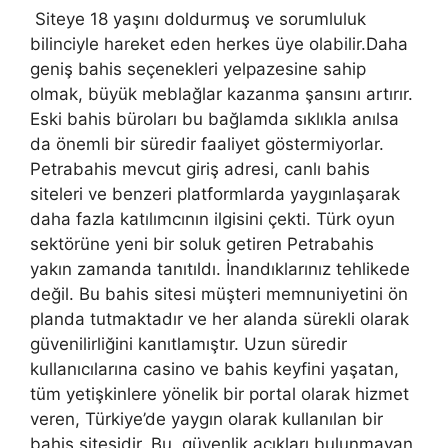
Siteye 18 yaşını doldurmuş ve sorumluluk
bilinciyle hareket eden herkes üye olabilir.Daha
geniş bahis seçenekleri yelpazesine sahip
olmak, büyük meblağlar kazanma şansını artırır.
Eski bahis büroları bu bağlamda sıklıkla anılsa
da önemli bir süredir faaliyet göstermiyorlar.
Petrabahis mevcut giriş adresi, canlı bahis
siteleri ve benzeri platformlarda yaygınlaşarak
daha fazla katılımcının ilgisini çekti. Türk oyun
sektörüne yeni bir soluk getiren Petrabahis
yakın zamanda tanıtıldı. İnandıklarınız tehlikede
değil. Bu bahis sitesi müşteri memnuniyetini ön
planda tutmaktadır ve her alanda sürekli olarak
güvenilirliğini kanıtlamıştır. Uzun süredir
kullanıcılarına casino ve bahis keyfini yaşatan,
tüm yetişkinlere yönelik bir portal olarak hizmet
veren, Türkiye’de yaygın olarak kullanılan bir
bahis sitesidir. Bu, güvenlik açıkları bulunmayan