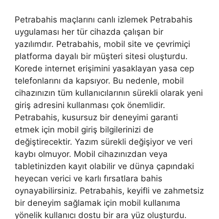
Petrabahis maçlarını canlı izlemek Petrabahis
uygulaması her tür cihazda çalışan bir
yazılımdır. Petrabahis, mobil site ve çevrimiçi
platforma dayalı bir müşteri sitesi oluşturdu.
Korede internet erişimini yasaklayan yasa cep
telefonlarını da kapsıyor. Bu nedenle, mobil
cihazınızın tüm kullanıcılarının sürekli olarak yeni
giriş adresini kullanması çok önemlidir.
Petrabahis, kusursuz bir deneyimi garanti
etmek için mobil giriş bilgilerinizi de
değiştirecektir. Yazım sürekli değişiyor ve veri
kaybı olmuyor. Mobil cihazınızdan veya
tabletinizden kayıt olabilir ve dünya çapındaki
heyecan verici ve karlı fırsatlara bahis
oynayabilirsiniz. Petrabahis, keyifli ve zahmetsiz
bir deneyim sağlamak için mobil kullanıma
yönelik kullanıcı dostu bir ara yüz oluşturdu.