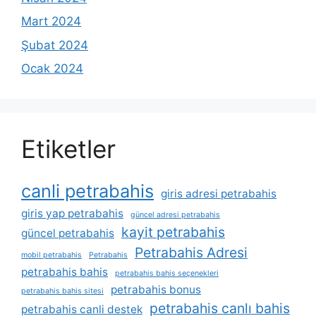
Mart 2024
Şubat 2024
Ocak 2024
Etiketler
canli petrabahis
giris adresi petrabahis
giris yap petrabahis
güncel adresi petrabahis
kayit petrabahis
güncel petrabahis
Petrabahis Adresi
mobil petrabahis
Petrabahis
petrabahis bahis
petrabahis bahis seçenekleri
petrabahis bonus
petrabahis bahis sitesi
petrabahis canlı bahis
petrabahis canli destek