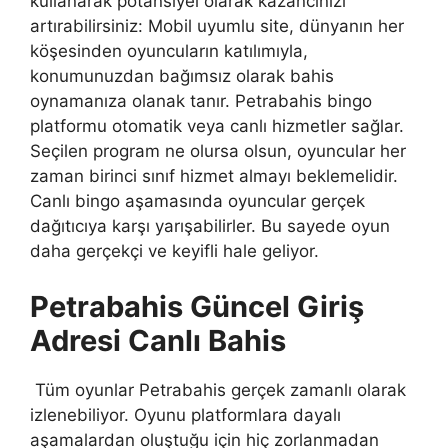
kullanarak potansiyel olarak kazancınızı
artırabilirsiniz: Mobil uyumlu site, dünyanın her
köşesinden oyuncuların katılımıyla,
konumunuzdan bağımsız olarak bahis
oynamanıza olanak tanır. Petrabahis bingo
platformu otomatik veya canlı hizmetler sağlar.
Seçilen program ne olursa olsun, oyuncular her
zaman birinci sınıf hizmet almayı beklemelidir.
Canlı bingo aşamasında oyuncular gerçek
dağıtıcıya karşı yarışabilirler. Bu sayede oyun
daha gerçekçi ve keyifli hale geliyor.
Petrabahis Güncel Giriş
Adresi Canlı Bahis
Tüm oyunlar Petrabahis gerçek zamanlı olarak
izlenebiliyor. Oyunu platformlara dayalı
aşamalardan oluştuğu için hiç zorlanmadan