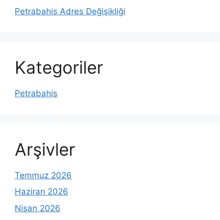
Petrabahis Adres Değişikliği
Kategoriler
Petrabahis
Arşivler
Temmuz 2026
Haziran 2026
Nisan 2026