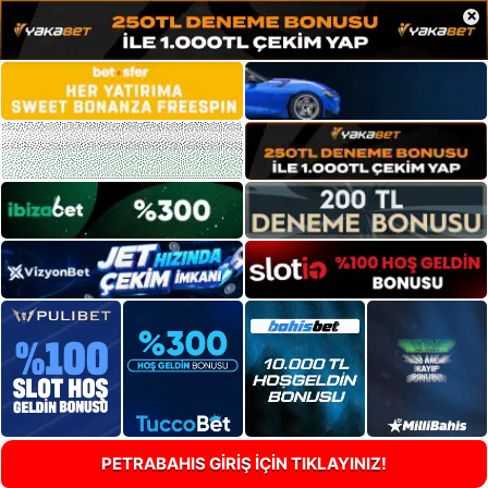
×
PETRABAHIS GİRİŞ İÇİN TIKLAYINIZ!