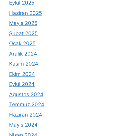
Eylül 2025
Haziran 2025
Mayıs 2025
Şubat 2025
Ocak 2025
Aralık 2024
Kasım 2024
Ekim 2024
Eylül 2024
Ağustos 2024
Temmuz 2024
Haziran 2024
Mayıs 2024
Nisan 2024