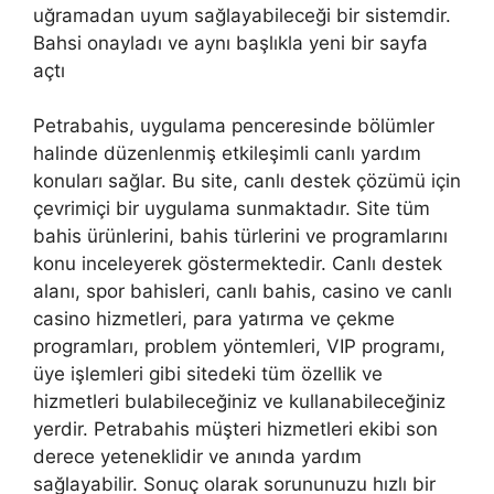
uğramadan uyum sağlayabileceği bir sistemdir.
Bahsi onayladı ve aynı başlıkla yeni bir sayfa
açtı
Petrabahis, uygulama penceresinde bölümler
halinde düzenlenmiş etkileşimli canlı yardım
konuları sağlar. Bu site, canlı destek çözümü için
çevrimiçi bir uygulama sunmaktadır. Site tüm
bahis ürünlerini, bahis türlerini ve programlarını
konu inceleyerek göstermektedir. Canlı destek
alanı, spor bahisleri, canlı bahis, casino ve canlı
casino hizmetleri, para yatırma ve çekme
programları, problem yöntemleri, VIP programı,
üye işlemleri gibi sitedeki tüm özellik ve
hizmetleri bulabileceğiniz ve kullanabileceğiniz
yerdir. Petrabahis müşteri hizmetleri ekibi son
derece yeteneklidir ve anında yardım
sağlayabilir. Sonuç olarak sorununuzu hızlı bir