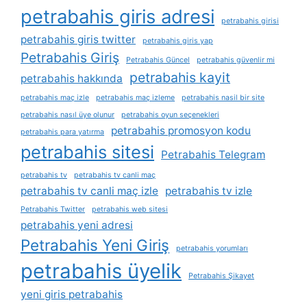
petrabahis giris adresi
petrabahis girisi
petrabahis giris twitter
petrabahis giris yap
Petrabahis Giriş
Petrabahis Güncel
petrabahis güvenlir mi
petrabahis kayit
petrabahis hakkında
petrabahis maç izle
petrabahis maç izleme
petrabahis nasil bir site
petrabahis nasıl üye olunur
petrabahis oyun seçenekleri
petrabahis promosyon kodu
petrabahis para yatırma
petrabahis sitesi
Petrabahis Telegram
petrabahis tv
petrabahis tv canli maç
petrabahis tv canli maç izle
petrabahis tv izle
Petrabahis Twitter
petrabahis web sitesi
petrabahis yeni adresi
Petrabahis Yeni Giriş
petrabahis yorumları
petrabahis üyelik
Petrabahis Şikayet
yeni giris petrabahis