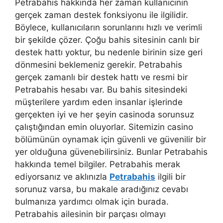
Petrabahis hakkında her zaman kullanıcının
gerçek zaman destek fonksiyonu ile ilgilidir.
Böylece, kullanıcıların sorunlarını hızlı ve verimli
bir şekilde çözer. Çoğu bahis sitesinin canlı bir
destek hattı yoktur, bu nedenle birinin size geri
dönmesini beklemeniz gerekir. Petrabahis
gerçek zamanlı bir destek hattı ve resmi bir
Petrabahis hesabı var. Bu bahis sitesindeki
müşterilere yardım eden insanlar işlerinde
gerçekten iyi ve her şeyin casinoda sorunsuz
çalıştığından emin oluyorlar. Sitemizin casino
bölümünün oynamak için güvenli ve güvenilir bir
yer olduğuna güvenebilirsiniz. Bunlar Petrabahis
hakkında temel bilgiler. Petrabahis merak
ediyorsanız ve aklınızla
Petrabahis
ilgili bir
sorunuz varsa, bu makale aradığınız cevabı
bulmanıza yardımcı olmak için burada.
Petrabahis ailesinin bir parçası olmayı