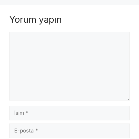
Yorum yapın
Yorum
İsim
E-
posta