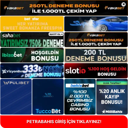
×
PETRABAHIS GİRİŞ İÇİN TIKLAYINIZ!