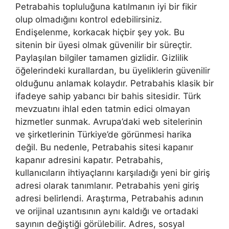
Petrabahis topluluğuna katılmanın iyi bir fikir
olup olmadığını kontrol edebilirsiniz.
Endişelenme, korkacak hiçbir şey yok. Bu
sitenin bir üyesi olmak güvenilir bir süreçtir.
Paylaşılan bilgiler tamamen gizlidir. Gizlilik
öğelerindeki kurallardan, bu üyeliklerin güvenilir
olduğunu anlamak kolaydır. Petrabahis klasik bir
ifadeye sahip yabancı bir bahis sitesidir. Türk
mevzuatını ihlal eden tatmin edici olmayan
hizmetler sunmak. Avrupa’daki web sitelerinin
ve şirketlerinin Türkiye’de görünmesi harika
değil. Bu nedenle, Petrabahis sitesi kapanır
kapanır adresini kapatır. Petrabahis,
kullanıcıların ihtiyaçlarını karşıladığı yeni bir giriş
adresi olarak tanımlanır. Petrabahis yeni giriş
adresi belirlendi. Araştırma, Petrabahis adının
ve orijinal uzantısının aynı kaldığı ve ortadaki
sayının değiştiği görülebilir. Adres, sosyal