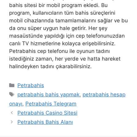
bahis sitesi bir mobil program ekledi. Bu
program, kullanıcıların tüm bahis süreçlerini
mobil cihazlarında tamamlamalarını sağlar ve bu
da onu süper uygun hale getirir. Her şey
masaüstünde yapıldığı için cep telefonunuzdan
canlı TV hizmetlerine kolayca erişebilirsiniz.
Petrabahis cep telefonu ile oyunun tadını
istediğiniz zaman, her yerde ve hatta hareket
halindeyken tadını çıkarabilirsiniz.
Kategoriler
Petrabahis
Etiketler
petrabahis bahis yapmak
,
petrabahis hesap
onayı
,
Petrabahis Telegram
Petrabahis Casino Sitesi
Petrabahis Bahis Alanı