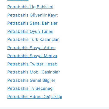
Petrabahis Lig Bahisleri
Petrabahis Güvenilir Kayıt
Petrabahis Sanal Bahisler
Petrabahis Oyun Türleri
Petrabahis Türk Kazançları
Petrabahis Sosyal Adres
Petrabahis Sosyal Medya
Petrabahis Twitter Hesabı
Petrabahis Mobil Casinolar
Petrabahis Genel Bilgiler
Petrabahis Tv Seçeneği
Petrabahis Adres Değişikliği