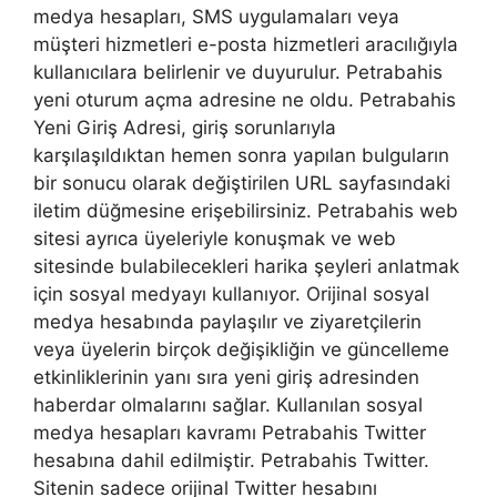
medya hesapları, SMS uygulamaları veya
müşteri hizmetleri e-posta hizmetleri aracılığıyla
kullanıcılara belirlenir ve duyurulur. Petrabahis
yeni oturum açma adresine ne oldu. Petrabahis
Yeni Giriş Adresi, giriş sorunlarıyla
karşılaşıldıktan hemen sonra yapılan bulguların
bir sonucu olarak değiştirilen URL sayfasındaki
iletim düğmesine erişebilirsiniz. Petrabahis web
sitesi ayrıca üyeleriyle konuşmak ve web
sitesinde bulabilecekleri harika şeyleri anlatmak
için sosyal medyayı kullanıyor. Orijinal sosyal
medya hesabında paylaşılır ve ziyaretçilerin
veya üyelerin birçok değişikliğin ve güncelleme
etkinliklerinin yanı sıra yeni giriş adresinden
haberdar olmalarını sağlar. Kullanılan sosyal
medya hesapları kavramı Petrabahis Twitter
hesabına dahil edilmiştir. Petrabahis Twitter.
Sitenin sadece orijinal Twitter hesabını