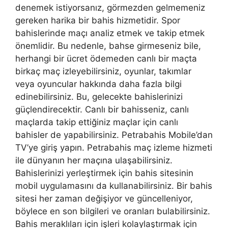
denemek istiyorsanız, görmezden gelmemeniz
gereken harika bir bahis hizmetidir. Spor
bahislerinde maçı analiz etmek ve takip etmek
önemlidir. Bu nedenle, bahse girmeseniz bile,
herhangi bir ücret ödemeden canlı bir maçta
birkaç maç izleyebilirsiniz, oyunlar, takımlar
veya oyuncular hakkında daha fazla bilgi
edinebilirsiniz. Bu, gelecekte bahislerinizi
güçlendirecektir. Canlı bir bahisseniz, canlı
maçlarda takip ettiğiniz maçlar için canlı
bahisler de yapabilirsiniz. Petrabahis Mobile’dan
TV’ye giriş yapın. Petrabahis maç izleme hizmeti
ile dünyanın her maçına ulaşabilirsiniz.
Bahislerinizi yerleştirmek için bahis sitesinin
mobil uygulamasını da kullanabilirsiniz. Bir bahis
sitesi her zaman değişiyor ve güncelleniyor,
böylece en son bilgileri ve oranları bulabilirsiniz.
Bahis meraklıları için işleri kolaylaştırmak için