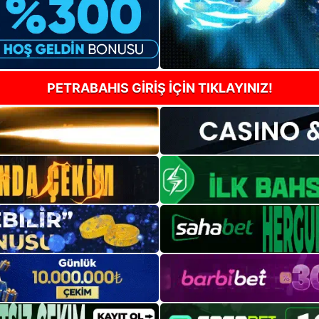
PETRABAHIS GİRİŞ İÇİN TIKLAYINIZ!