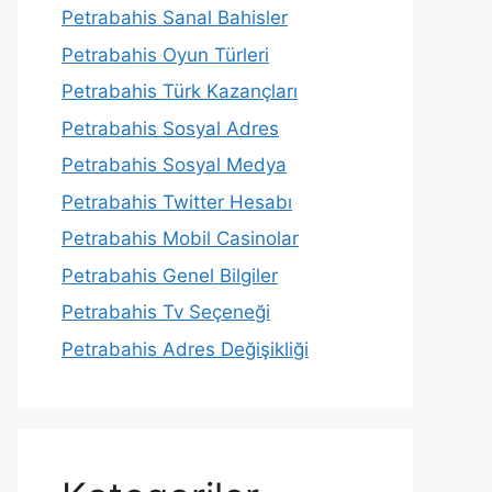
Petrabahis Sanal Bahisler
Petrabahis Oyun Türleri
Petrabahis Türk Kazançları
Petrabahis Sosyal Adres
Petrabahis Sosyal Medya
Petrabahis Twitter Hesabı
Petrabahis Mobil Casinolar
Petrabahis Genel Bilgiler
Petrabahis Tv Seçeneği
Petrabahis Adres Değişikliği