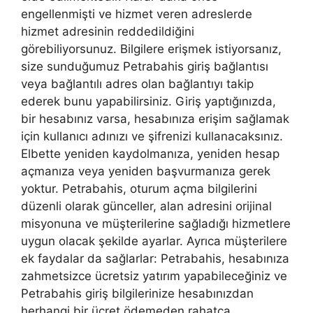
engellenmişti ve hizmet veren adreslerde
hizmet adresinin reddedildiğini
görebiliyorsunuz. Bilgilere erişmek istiyorsanız,
size sunduğumuz Petrabahis giriş bağlantısı
veya bağlantılı adres olan bağlantıyı takip
ederek bunu yapabilirsiniz. Giriş yaptığınızda,
bir hesabınız varsa, hesabınıza erişim sağlamak
için kullanıcı adınızı ve şifrenizi kullanacaksınız.
Elbette yeniden kaydolmanıza, yeniden hesap
açmanıza veya yeniden başvurmanıza gerek
yoktur. Petrabahis, oturum açma bilgilerini
düzenli olarak günceller, alan adresini orijinal
misyonuna ve müşterilerine sağladığı hizmetlere
uygun olacak şekilde ayarlar. Ayrıca müşterilere
ek faydalar da sağlarlar: Petrabahis, hesabınıza
zahmetsizce ücretsiz yatırım yapabileceğiniz ve
Petrabahis giriş bilgilerinize hesabınızdan
herhangi bir ücret ödemeden rahatça