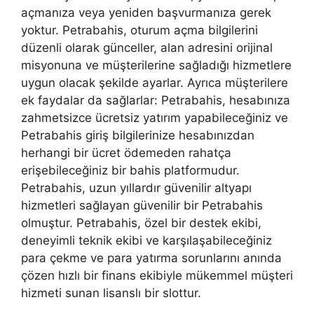
açmanıza veya yeniden başvurmanıza gerek
yoktur. Petrabahis, oturum açma bilgilerini
düzenli olarak günceller, alan adresini orijinal
misyonuna ve müşterilerine sağladığı hizmetlere
uygun olacak şekilde ayarlar. Ayrıca müşterilere
ek faydalar da sağlarlar: Petrabahis, hesabınıza
zahmetsizce ücretsiz yatırım yapabileceğiniz ve
Petrabahis giriş bilgilerinize hesabınızdan
herhangi bir ücret ödemeden rahatça
erişebileceğiniz bir bahis platformudur.
Petrabahis, uzun yıllardır güvenilir altyapı
hizmetleri sağlayan güvenilir bir Petrabahis
olmuştur. Petrabahis, özel bir destek ekibi,
deneyimli teknik ekibi ve karşılaşabileceğiniz
para çekme ve para yatırma sorunlarını anında
çözen hızlı bir finans ekibiyle mükemmel müşteri
hizmeti sunan lisanslı bir slottur.