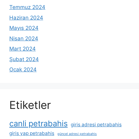
Temmuz 2024
Haziran 2024
Mayıs 2024
Nisan 2024
Mart 2024
Şubat 2024
Ocak 2024
Etiketler
canli petrabahis
giris adresi petrabahis
giris yap petrabahis
güncel adresi petrabahis