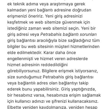
ek teknik adıma veya araştırmaya gerek
kalmadan yeni bağlantı adresine doğrudan
erişmenizi öneririz. Yeni giriş adresinizi
keşfetmek ve web sitemize güvenmek için
istediğiniz zaman web sitemizi seçin. Yeni bir
giriş adresi veya
Petrabahis bağlantı sorunları
giriş bağlantısı aracılığıyla bize sağladığınız tüm
bilgiler bu web sitesinin müşteri hizmetlerinden
elde edilmektedir. Karar daha önce
engellenmişti ve hizmet veren adreslerde
hizmet adresinin reddedildiğini
görebiliyorsunuz. Bilgilere erişmek istiyorsanız,
size sunduğumuz Petrabahis giriş bağlantısı
veya bağlantılı adres olan bağlantıyı takip
ederek bunu yapabilirsiniz. Giriş yaptığınızda,
bir hesabınız varsa, hesabınıza erişim sağlamak
için kullanıcı adınızı ve şifrenizi kullanacaksınız.
Elbette yeniden kaydolmanıza, yeniden hesap