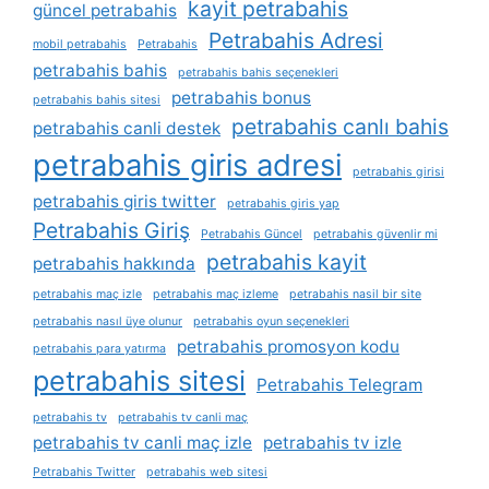
kayit petrabahis
güncel petrabahis
Petrabahis Adresi
mobil petrabahis
Petrabahis
petrabahis bahis
petrabahis bahis seçenekleri
petrabahis bonus
petrabahis bahis sitesi
petrabahis canlı bahis
petrabahis canli destek
petrabahis giris adresi
petrabahis girisi
petrabahis giris twitter
petrabahis giris yap
Petrabahis Giriş
Petrabahis Güncel
petrabahis güvenlir mi
petrabahis kayit
petrabahis hakkında
petrabahis maç izle
petrabahis maç izleme
petrabahis nasil bir site
petrabahis nasıl üye olunur
petrabahis oyun seçenekleri
petrabahis promosyon kodu
petrabahis para yatırma
petrabahis sitesi
Petrabahis Telegram
petrabahis tv
petrabahis tv canli maç
petrabahis tv canli maç izle
petrabahis tv izle
Petrabahis Twitter
petrabahis web sitesi