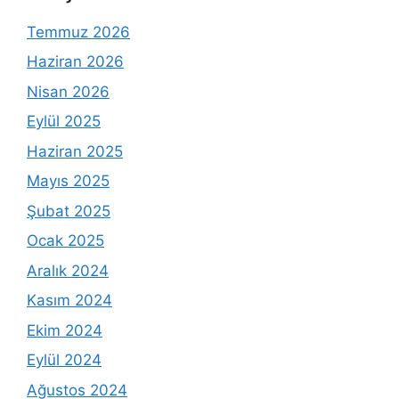
Temmuz 2026
Haziran 2026
Nisan 2026
Eylül 2025
Haziran 2025
Mayıs 2025
Şubat 2025
Ocak 2025
Aralık 2024
Kasım 2024
Ekim 2024
Eylül 2024
Ağustos 2024