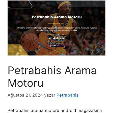
Petrabahis Arama
Motoru
Ağustos 21, 2024
yazar
Petrabahis
Petrabahis arama motoru android mağazasına