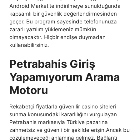
Android Market’te indirilmeye sunulduğunda
kapsamlı bir güvenlik değerlendirmesinden
geçer. Bu program sayesinde telefonunuza
zararlı yazılım yüklemeniz mümkün
olmayacaktır. Hiçbir endişe duymadan
kullanabilirsiniz.
Petrabahis Giriş
Yapamıyorum Arama
Motoru
Rekabetçi fiyatlarla güvenilir casino siteleri
sunma konusundaki kararlılığını vurgulayan
Petrabahis markasıyla Türkiye pazarına
zahmetsiz ve güvenli bir şekilde erişin.Ancak bu
çözülemeyeceği anlamına gelmez. Bağlantı