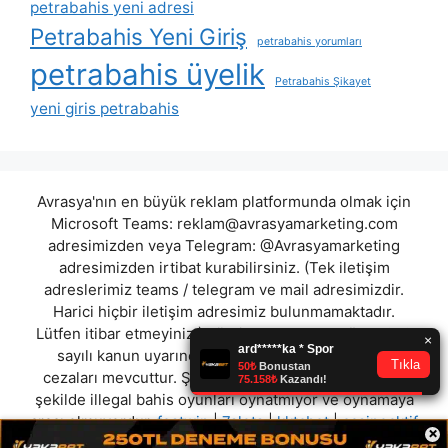
petrabahis yeni adresi
Petrabahis Yeni Giriş
petrabahis yorumları
petrabahis üyelik
Petrabahis Şikayet
yeni giris petrabahis
Avrasya'nın en büyük reklam platformunda olmak için
Microsoft Teams:
reklam@avrasyamarketing.com
adresimizden veya Telegram: @Avrasyamarketing
adresimizden irtibat kurabilirsiniz. (Tek iletişim
adreslerimiz teams / telegram ve mail adresimizdir.
Harici hiçbir iletişim adresimiz bulunmamaktadır.
Lütfen itibar etmeyiniz.) Türkiye yasalarına göre 7258
sayılı kanun uyarınca yasa dışı bahis oynamanın
cezaları mevcuttur. Şu an bulunduğunuz site hiç bir
şekilde illegal bahis oyunları oynatmıyor ve oynamaya
aracı olmuyordur.
festwin
|
7slots
|
kktcbet
|
casinoaktif
×
|
casinomhub
|
betdede
|
baymavi
|
moronicasino
"