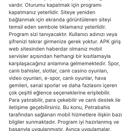
vardır. Oturumu kapatmak için programı
kapatmanız yeterlidir. Siteye yeniden
bağlanmak için ekranda görüntülenen siteyi
temsil eden sembole tıklamanız yeterlidir.
Program sizi tanıyacaktır. Kullanıcı adınızı veya
şifrenizi tekrar girmenize gerek yoktur. APK giriş
web sitesinden haberdar olmanız mobil
servisler açısından herhangi bir kısıtlamayla
karşılaşacağınız anlamına gelmemektedir. Spor,
canlı bahisler, slotlar, canlı casino oyunları,
video oyunları, e-spor, canlı oyunlar, hava
gemileri, sanal sporlar ve daha fazlasını içeren
çok çeşitli eğlence seçeneklerine erişilebilir.
Para yatırabilir, para çekebilir ve canlı destek ile
iletişime geçebilirsiniz. Bu konu, Petrabahis
tarafından sağlanan mobil hizmetlere ilişkin bazı
bilgiler sunmaktadır. Program iyi hazırlanmış ve
başarıyla uygulanmıştır. Ayrıca uygulamalar,